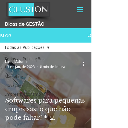
Dicas de GESTÃO
BLOG
Todas as Publicações
Todas as Publicações
Laise Malomin
13 de jan. de 2023
8 min de leitura
Finanças
Marketing
Inovações
Empreendedorismo
Softwares para pequenas
Processos
empresas: o que não
pode faltar?👩‍💻