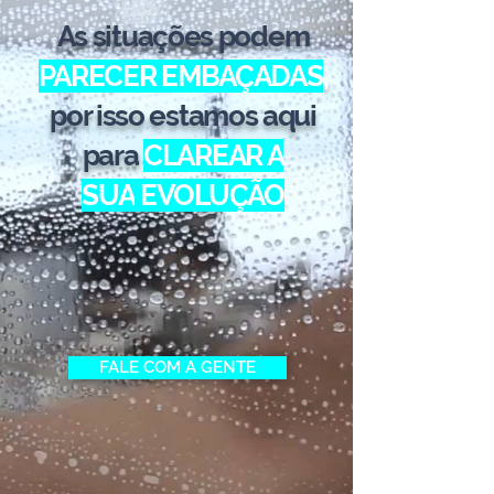
As situações podem
PARECER EMBAÇADAS
,
por isso estamos aqui
para
CLAREAR A
SUA
EVOLUÇÃO
FALE COM A GENTE