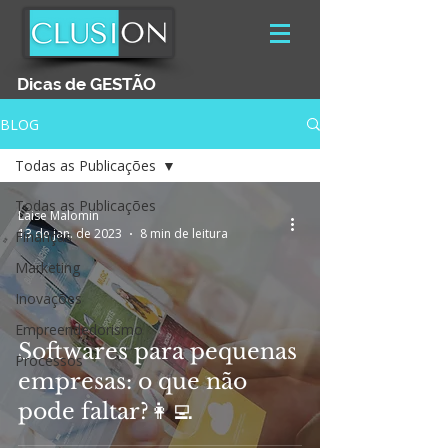
Dicas de GESTÃO
BLOG
Todas as Publicações
Todas as Publicações
Laise Malomin
13 de jan. de 2023
8 min de leitura
Finanças
Marketing
Inovações
Empreendedorismo
Softwares para pequenas
Processos
empresas: o que não
pode faltar?👩‍💻