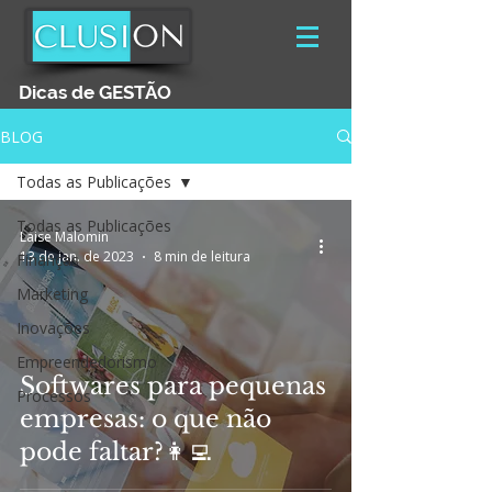
Dicas de GESTÃO
BLOG
Todas as Publicações
Todas as Publicações
Laise Malomin
13 de jan. de 2023
8 min de leitura
Finanças
Marketing
Inovações
Empreendedorismo
Softwares para pequenas
Processos
empresas: o que não
pode faltar?👩‍💻