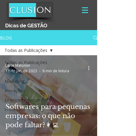
Dicas de GESTÃO
BLOG
Todas as Publicações
Todas as Publicações
Laise Malomin
13 de jan. de 2023
8 min de leitura
Finanças
Marketing
Inovações
Empreendedorismo
Softwares para pequenas
Processos
empresas: o que não
pode faltar?👩‍💻